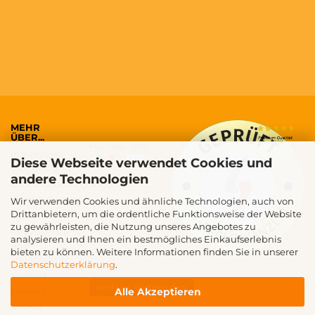
MEHR
ÜBER...
Impressum
Diese Webseite verwendet Cookies und
Versand- &
andere Technologien
Zahlungsbedingungen
Widerrufsrecht
Wir verwenden Cookies und ähnliche Technologien, auch von
Drittanbietern, um die ordentliche Funktionsweise der Website
AGB
zu gewährleisten, die Nutzung unseres Angebotes zu
Privatsphäre
analysieren und Ihnen ein bestmögliches Einkaufserlebnis
und
bieten zu können. Weitere Informationen finden Sie in unserer
Datenschutz
Datenschutzerklärung
.
Kontakt
Vertrag widerrufen
Alle Akzeptieren
Leasing
Cookie