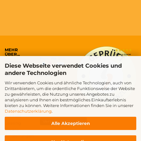
MEHR
ÜBER...
Impressum
Diese Webseite verwendet Cookies und
Versand- &
andere Technologien
Zahlungsbedingungen
Widerrufsrecht
Wir verwenden Cookies und ähnliche Technologien, auch von
Drittanbietern, um die ordentliche Funktionsweise der Website
AGB
zu gewährleisten, die Nutzung unseres Angebotes zu
Privatsphäre
analysieren und Ihnen ein bestmögliches Einkaufserlebnis
und
bieten zu können. Weitere Informationen finden Sie in unserer
Datenschutz
Datenschutzerklärung
.
Kontakt
Vertrag widerrufen
Alle Akzeptieren
Leasing
Cookie
Einstellungen