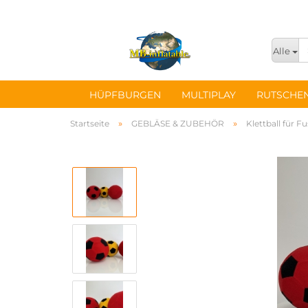
Alle
HÜPFBURGEN
MULTIPLAY
RUTSCHE
»
»
Startseite
GEBLÄSE & ZUBEHÖR
Klettball für F