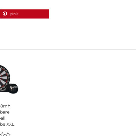
pin it
4,8mh
sbare
all
ibe XXL
t Bällen