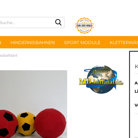
Suche...
N
HINDERNISBAHNEN
SPORT MODULE
KLETTERWÄ
ussballdart
K
A
L
V