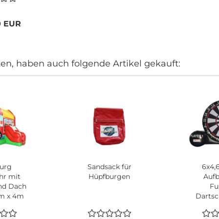
piel
0 EUR
ten, haben auch folgende Artikel gekauft:
urg
Sandsack für
6x4,
hr mit
Hüpfburgen
Aufb
nd Dach
Fu
5m x 4m
Dartsc
mit 6 K
Dar