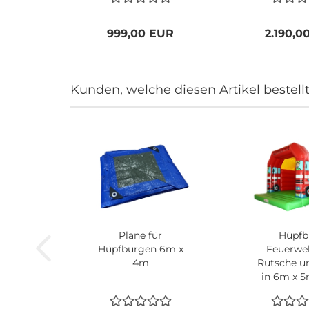
Dartspiel
Darts
999,00 EUR
2.190,0
Kunden, welche diesen Artikel bestell
Plane für
Hüpfb
Hüpfburgen 6m x
Feuerwe
4m
Rutsche u
in 6m x 