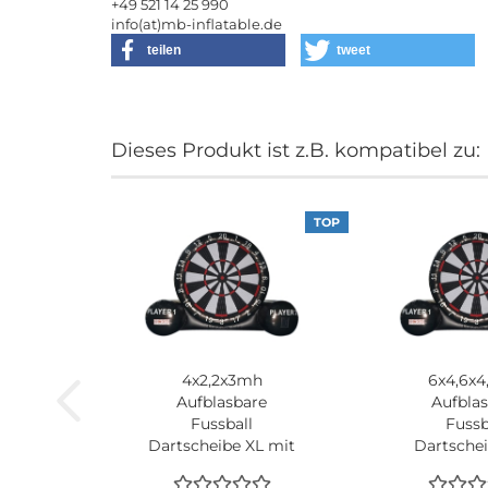
+49 521 14 25 990
info(at)mb-inflatable.de
teilen
tweet
Dieses Produkt ist z.B. kompatibel zu:
TOP
4x2,2x3mh
6x4,6x
Aufblasbare
Aufbla
Fussball
Fussb
Dartscheibe XL mit
Dartsche
6 Klett Bällen
mit 6 Klet