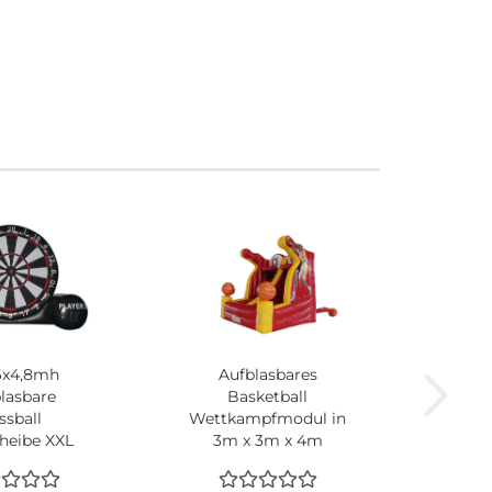
6x4,8mh
Aufblasbares
lasbare
Basketball
ssball
Wettkampfmodul in
heibe XXL
3m x 3m x 4m
lett Bällen
tspiel