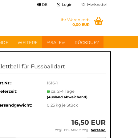
DE
Login
Merkzettel
Ihr Warenkorb
0,00 EUR
NDE
WEITERE
%SALE%
RÜCKRUF?
lettball für Fussballdart
rt.Nr.:
1616-1
ieferzeit:
ca. 2-4 Tage
(Ausland abweichend)
ersandgewicht:
0.25
kg je Stück
16,50 EUR
zzgl. 19% MwSt. zzgl.
Versand