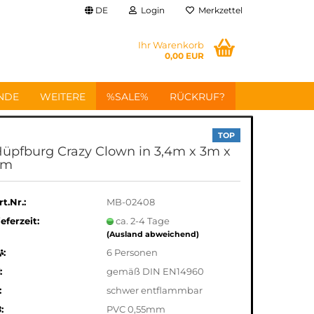
DE
Login
Merkzettel
Ihr Warenkorb
0,00 EUR
NDE
WEITERE
%SALE%
RÜCKRUF?
TOP
üpfburg Crazy Clown in 3,4m x 3m x
3m
rt.Nr.:
MB-02408
ieferzeit:
ca. 2-4 Tage
(Ausland abweichend)
:
6 Personen
:
gemäß DIN EN14960
:
schwer entflammbar
:
PVC 0,55mm