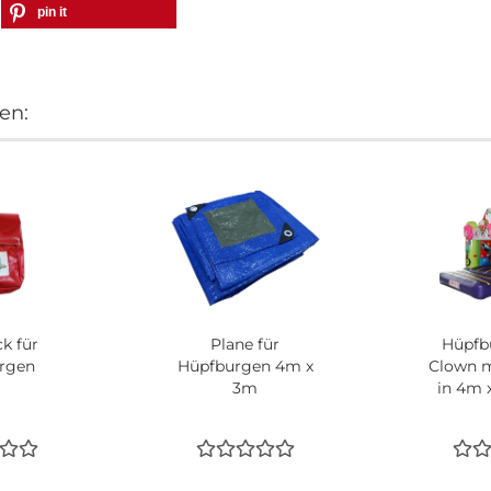
pin it
en:
k für
Plane für
Hüpfb
rgen
Hüpfburgen 4m x
Clown m
3m
in 4m 