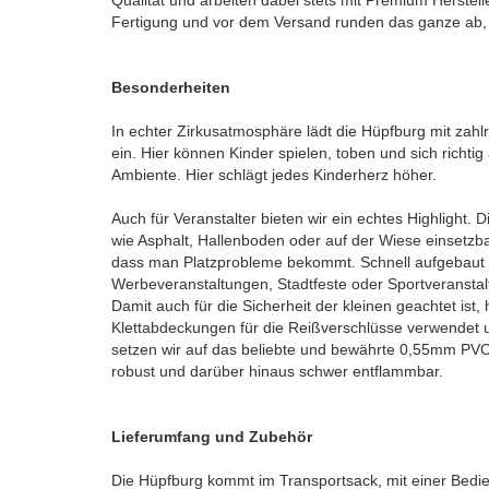
Qualität und arbeiten dabei stets mit Premium Herstel
Fertigung und vor dem Versand runden das ganze ab, d
Besonderheiten
In echter Zirkusatmosphäre lädt die Hüpfburg mit zah
ein. Hier können Kinder spielen, toben und sich richti
Ambiente. Hier schlägt jedes Kinderherz höher.
Auch für Veranstalter bieten wir ein echtes Highlight. 
wie Asphalt, Hallenboden oder auf der Wiese einsetzb
dass man Platzprobleme bekommt. Schnell aufgebaut u
Werbeveranstaltungen, Stadtfeste oder Sportveransta
Damit auch für die Sicherheit der kleinen geachtet ist,
Klettabdeckungen für die Reißverschlüsse verwendet un
setzen wir auf das beliebte und bewährte 0,55mm PVC (
robust und darüber hinaus schwer entflammbar.
Lieferumfang und Zubehör
Die Hüpfburg kommt im Transportsack, mit einer Bedie