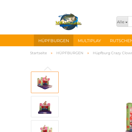
Alle
HÜPFBURGEN
MULTIPLAY
RUTSCHE
»
»
Startseite
HÜPFBURGEN
Hüpfburg Crazy Clown