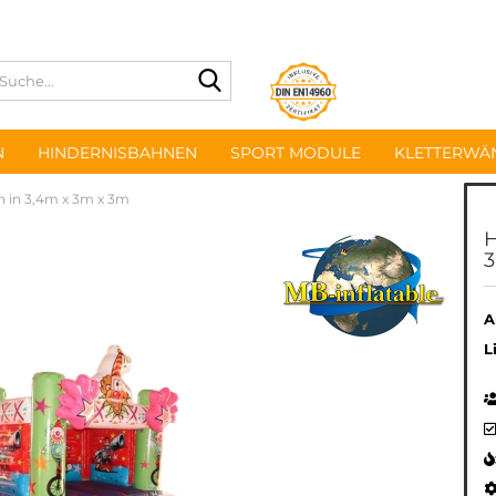
Suche...
N
HINDERNISBAHNEN
SPORT MODULE
KLETTERWÄ
 in 3,4m x 3m x 3m
H
A
L