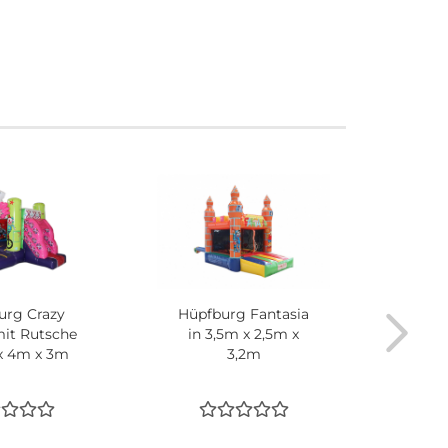
urg Crazy
Hüpfburg Fantasia
Hüpf
it Rutsche
in 3,5m x 2,5m x
in 
x 4m x 3m
3,2m