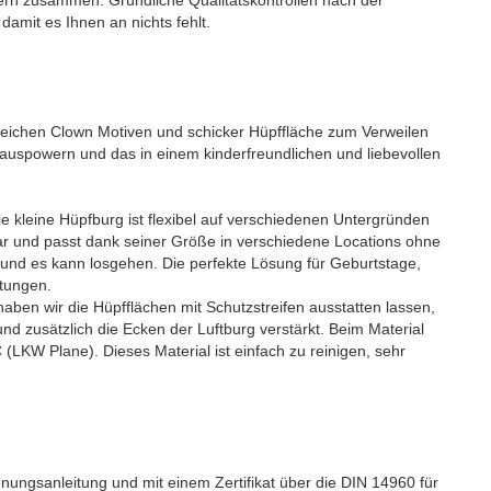
lern zusammen. Gründliche Qualitätskontrollen nach der
amit es Ihnen an nichts fehlt.
lreichen Clown Motiven und schicker Hüpffläche zum Verweilen
g auspowern und das in einem kinderfreundlichen und liebevollen
Die kleine Hüpfburg ist flexibel auf verschiedenen Untergründen
ar und passt dank seiner Größe in verschiedene Locations ohne
nd es kann losgehen. Die perfekte Lösung für Geburtstage,
ltungen.
 haben wir die Hüpfflächen mit Schutzstreifen ausstatten lassen,
d zusätzlich die Ecken der Luftburg verstärkt. Beim Material
LKW Plane). Dieses Material ist einfach zu reinigen, sehr
nungsanleitung und mit einem Zertifikat über die DIN 14960 für