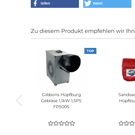
teilen
tweet
Zu diesem Produkt empfehlen wir Ihn
TOP
Gibbons Hüpfburg
Sandsac
Gebläse 1,1kW 1,5PS
Hüpfbu
FP5005