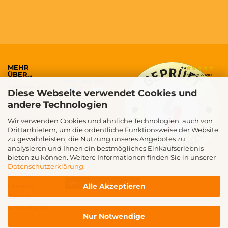
MEHR
ÜBER...
Impressum
Diese Webseite verwendet Cookies und
Versand- &
andere Technologien
Zahlungsbedingungen
Widerrufsrecht
Wir verwenden Cookies und ähnliche Technologien, auch von
Drittanbietern, um die ordentliche Funktionsweise der Website
AGB
zu gewährleisten, die Nutzung unseres Angebotes zu
Privatsphäre
analysieren und Ihnen ein bestmögliches Einkaufserlebnis
und
bieten zu können. Weitere Informationen finden Sie in unserer
Datenschutz
Datenschutzerklärung
.
Kontakt
Vertrag widerrufen
Alle Akzeptieren
Leasing
Cookie
Einstellungen
Nur Notwendige