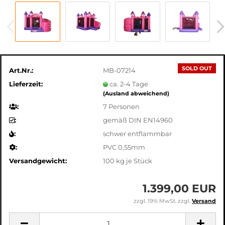
SOLD OUT
Art.Nr.:
MB-07214
Lieferzeit:
ca. 2-4 Tage
(Ausland abweichend)
:
7 Personen
:
gemäß DIN EN14960
:
schwer entflammbar
:
PVC 0,55mm
Versandgewicht:
100
kg je Stück
1.399,00 EUR
zzgl. 19% MwSt. zzgl.
Versand