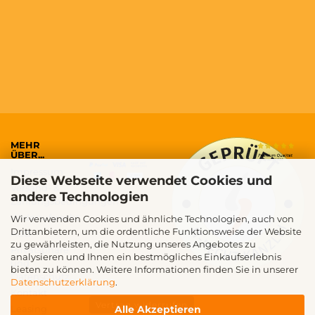
MEHR
ÜBER...
Impressum
Diese Webseite verwendet Cookies und
Versand- &
andere Technologien
Zahlungsbedingungen
Widerrufsrecht
Wir verwenden Cookies und ähnliche Technologien, auch von
Drittanbietern, um die ordentliche Funktionsweise der Website
AGB
zu gewährleisten, die Nutzung unseres Angebotes zu
Privatsphäre
analysieren und Ihnen ein bestmögliches Einkaufserlebnis
und
bieten zu können. Weitere Informationen finden Sie in unserer
Datenschutz
Datenschutzerklärung
.
Kontakt
Vertrag widerrufen
Alle Akzeptieren
Leasing