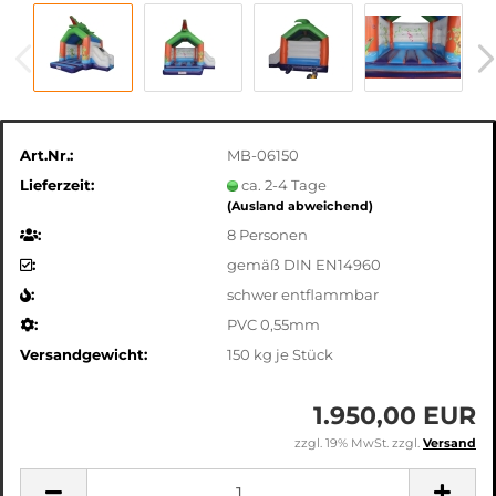
Art.Nr.:
MB-06150
Lieferzeit:
ca. 2-4 Tage
(Ausland abweichend)
:
8 Personen
:
gemäß DIN EN14960
:
schwer entflammbar
:
PVC 0,55mm
Versandgewicht:
150
kg je Stück
1.950,00 EUR
zzgl. 19% MwSt. zzgl.
Versand