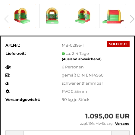
SOLD OUT
Art.Nr.:
MB-02195-1
Lieferzeit:
ca. 2-4 Tage
(Ausland abweichend)
:
6 Personen
:
gemäß DIN EN14960
:
schwer entflammbar
:
PVC 0,55mm
Versandgewicht:
90
kg je Stück
1.095,00 EUR
zzgl. 19% MwSt. zzgl.
Versand