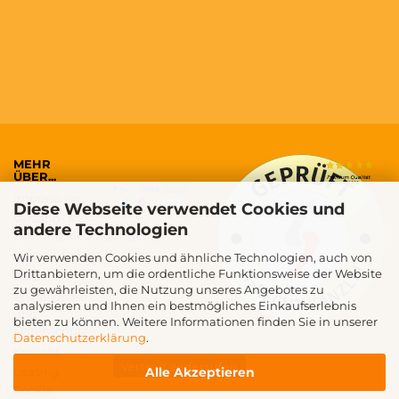
MEHR
ÜBER...
Impressum
Diese Webseite verwendet Cookies und
Versand- &
andere Technologien
Zahlungsbedingungen
Widerrufsrecht
Wir verwenden Cookies und ähnliche Technologien, auch von
Drittanbietern, um die ordentliche Funktionsweise der Website
AGB
zu gewährleisten, die Nutzung unseres Angebotes zu
Privatsphäre
analysieren und Ihnen ein bestmögliches Einkaufserlebnis
und
bieten zu können. Weitere Informationen finden Sie in unserer
Datenschutz
Datenschutzerklärung
.
Kontakt
Vertrag widerrufen
Alle Akzeptieren
Leasing
Cookie