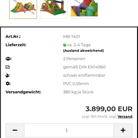
Art.Nr.:
MB-1401
Lieferzeit:
ca. 2-4 Tage
(Ausland abweichend)
:
2 Personen
:
gemäß DIN EN14960
:
schwer entflammbar
:
PVC 0,55mm
Versandgewicht:
380
kg je Stück
3.899,00 EUR
zzgl. 19% MwSt. zzgl.
Versand